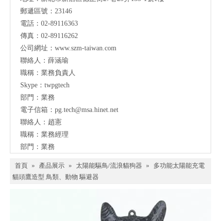
聯
郵遞區號：23146
電話：02-89116363
絡
傳真：02-89116262
公司網址：
www.szm-taiwan.com
聯絡人：薛涵瑜
職稱：業務負責人
Skype：twpgtech
部門：業務
電子信箱：
pg.tech@msa.hinet.net
聯絡人：趙憲
職稱：業務經理
部門：業務
首頁
»
產品展示
»
太陽能驅鳥/流浪貓狗器
»
多功能太陽能充電
貓頭鷹造型 鳥類、動物 驅避器