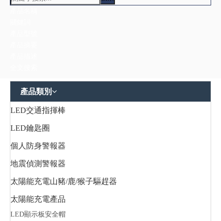
產品描述
全文搜索
產品類別
LED交通指揮棒
LED鑰匙圈
個人防身警報器
地震偵測警報器
太陽能充電山豬/鹿/猴子驅趕器
太陽能充電產品
LED顯示板安全帽
充電器
多功能提燈/露營燈
帽燈/夾燈
庭園燈