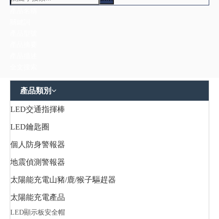
產品類別
LED交通指揮棒
LED鑰匙圈
個人防身警報器
地震偵測警報器
太陽能充電山豬/鹿/猴子驅趕器
太陽能充電產品
LED顯示板安全帽
充電器
多功能提燈/露營燈
帽燈/夾燈
庭園燈
感應燈
手電筒
腳踏車燈