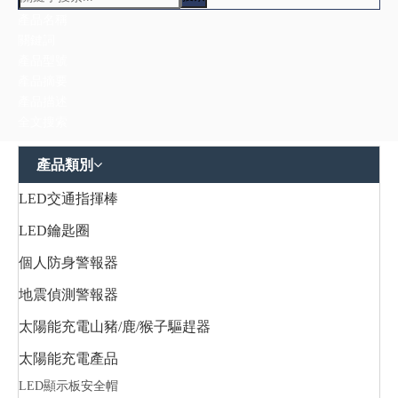
產品類別
LED交通指揮棒
LED鑰匙圈
個人防身警報器
地震偵測警報器
太陽能充電山豬/鹿/猴子驅趕器
太陽能充電產品
LED顯示板安全帽
充電器
多功能提燈/露營燈
帽燈/夾燈
庭園燈
感應燈
手電筒
腳踏車燈