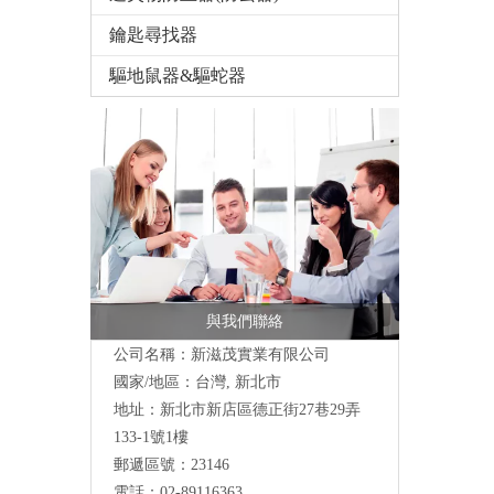
鑰匙尋找器
驅地鼠器&驅蛇器
與我們聯絡
公司名稱：新滋茂實業有限公司
國家/地區：台灣, 新北市
地址：新北市新店區德正街27巷29弄
133-1號1樓
郵遞區號：23146
電話：02-89116363