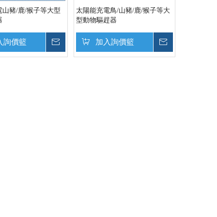
山豬/鹿/猴子等大型
太陽能充電鳥/山豬/鹿/猴子等大
器
型動物驅趕器
入詢價籃
詢價
加入詢價籃
詢價