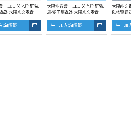
 + LED 閃光燈 野豬/
太陽能音響 + LED 閃光燈 野豬/
太陽能充電
驅蟲器 太陽光充電音聲
鹿/猴子驅蟲器 太陽光充電音聲
動物驅趕
點滅式 イノシシ/鹿/猿
式+LED點滅式 イノシシ/鹿/猿
防除器
入詢價籃
詢價
加入詢價籃
詢價
加