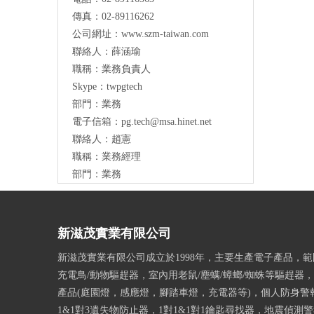
傳真：02-89116262
公司網址：
www.szm-taiwan.com
聯絡人：薛涵瑜
職稱：業務負責人
Skype：twpgtech
部門：業務
電子信箱：
pg.tech@msa.hinet.net
聯絡人：趙憲
職稱：業務經理
部門：業務
新滋茂實業有限公司
新滋茂實業有限公司成立於1998年，主要生產電子產品，
充電鳥/動物驅趕器，室內用老鼠/塵螨/蟑螂/蜘蛛等驅趕器
產品(庭園燈，感應燈，腳踏車燈，充電器等)，個人防身警
1&1對3遺失物防止器，1對1&1對1鑰匙尋找器，地震偵測警