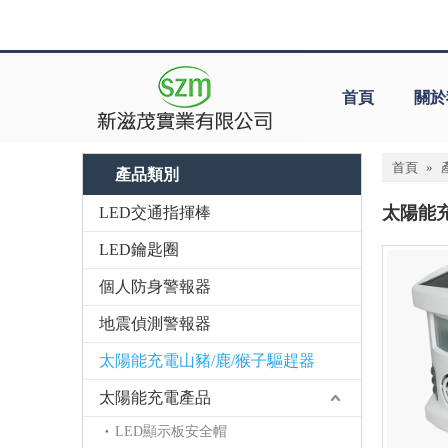
首頁
關於
首頁
»
產品類別
太陽能充
LED交通指揮棒
LED鑰匙圈
個人防身警報器
地震偵測警報器
太陽能充電山豬/鹿/猴子驅趕器
太陽能充電產品
LED顯示板安全帽