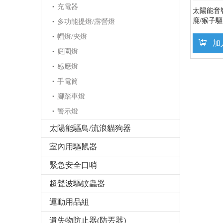
充電器
太陽能音響
鹿/猴子
多功能提燈/露營燈
式+LED
帽燈/夾燈
防除器
加
庭園燈
感應燈
手電筒
腳踏車燈
警示燈
太陽能驅鳥/流浪貓狗器
室內用驅鼠器
緊急安全口哨
超聲波驅蚊蟲器
運動用品組
遺失物防止器(防丟器)